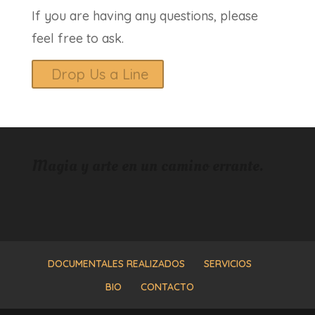
If you are having any questions, please
feel free to ask.
Drop Us a Line
Magia y arte en un camino errante.
DOCUMENTALES REALIZADOS
SERVICIOS
BIO
CONTACTO