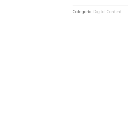
comunicación
Categoría:
Digital Content
digital
cantidad