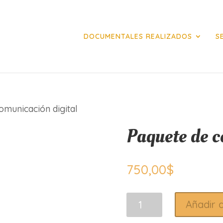
DOCUMENTALES REALIZADOS
S
omunicación digital
Paquete de c
750,00
$
Paquete
Añadir a
de