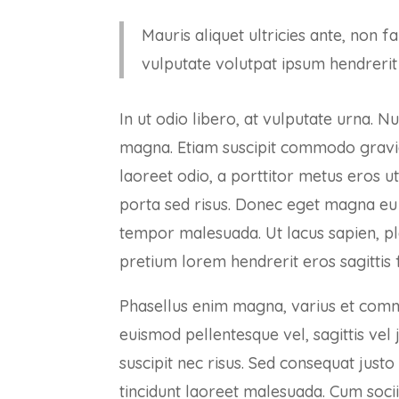
Mauris aliquet ultricies ante, non f
vulputate volutpat ipsum hendrerit
In ut odio libero, at vulputate urna. N
magna. Etiam suscipit commodo gravida.
laoreet odio, a porttitor metus eros u
porta sed risus. Donec eget magna eu l
tempor malesuada. Ut lacus sapien, pl
pretium lorem hendrerit eros sagittis
Phasellus enim magna, varius et commodo
euismod pellentesque vel, sagittis vel 
suscipit nec risus. Sed consequat just
tincidunt laoreet malesuada. Cum soci