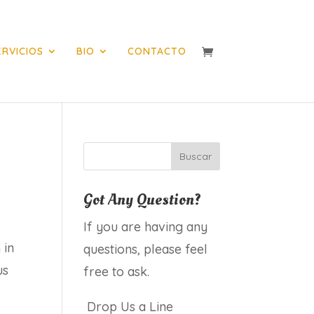
ERVICIOS
BIO
CONTACTO
Got Any Question?
If you are having any
 in
questions, please feel
us
free to ask.
Drop Us a Line