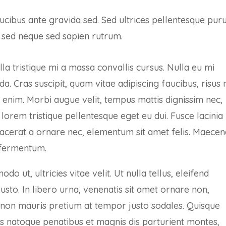
aucibus ante gravida sed. Sed ultrices pellentesque puru
 sed neque sed sapien rutrum.
ulla tristique mi a massa convallis cursus. Nulla eu mi
 Cras suscipit, quam vitae adipiscing faucibus, risus 
t enim. Morbi augue velit, tempus mattis dignissim nec,
orem tristique pellentesque eget eu dui. Fusce lacinia
acerat a ornare nec, elementum sit amet felis. Maecen
 fermentum.
 ut, ultricies vitae velit. Ut nulla tellus, eleifend
justo. In libero urna, venenatis sit amet ornare non,
o non mauris pretium at tempor justo sodales. Quisque
is natoque penatibus et magnis dis parturient montes,