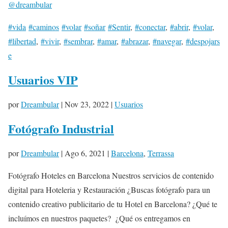
@dreambular
#vida
#caminos
#volar
#soñar
#Sentir
,
#conectar
,
#abrir
,
#volar
,
#libertad
,
#vivir
,
#sembrar
,
#amar
,
#abrazar
,
#navegar
,
#despojars
e
Usuarios VIP
por
Dreambular
|
Nov 23, 2022
|
Usuarios
Fotógrafo Industrial
por
Dreambular
|
Ago 6, 2021
|
Barcelona
,
Terrassa
Fotógrafo Hoteles en Barcelona Nuestros servicios de contenido
digital para Hoteleria y Restauración ¿Buscas fotógrafo para un
contenido creativo publicitario de tu Hotel en Barcelona? ¿Qué te
incluímos en nuestros paquetes? ¿Qué os entregamos en