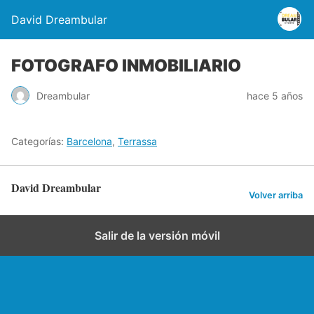
David Dreambular
FOTOGRAFO INMOBILIARIO
Dreambular
hace 5 años
Categorías:
Barcelona
,
Terrassa
David Dreambular
Volver arriba
Salir de la versión móvil