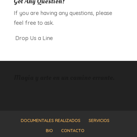
Got Any Question?
If you are having any questions, please
feel free to ask.
Drop Us a Line
Magia y arte en un camino errante.
DOCUMENTALES REALIZADOS
SERVICIOS
BIO
CONTACTO